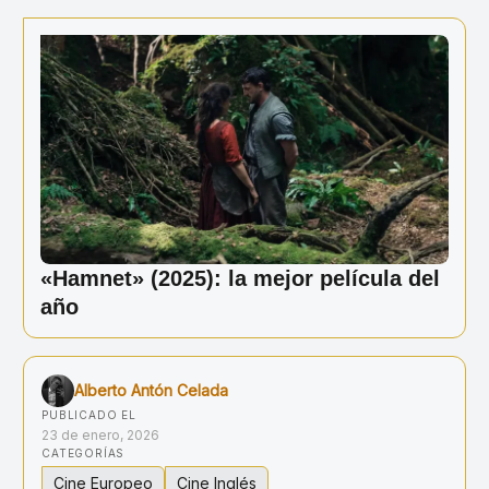
Ir
al
contenido
«Hamnet» (2025): la mejor película del
año
Alberto Antón Celada
PUBLICADO EL
23 de enero, 2026
CATEGORÍAS
Cine Europeo
Cine Inglés