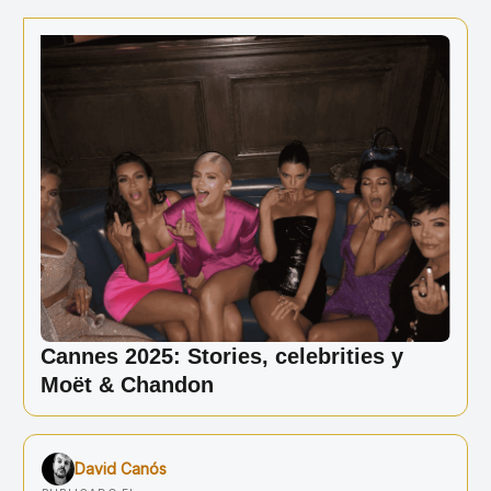
Ir
al
contenido
Cannes 2025: Stories, celebrities y
Moët & Chandon
David Canós