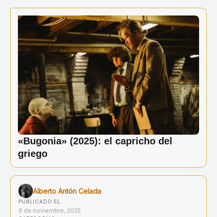
Ir
al
contenido
«Bugonia» (2025): el capricho del
griego
Alberto Antón Celada
PUBLICADO EL
9 de noviembre, 2025