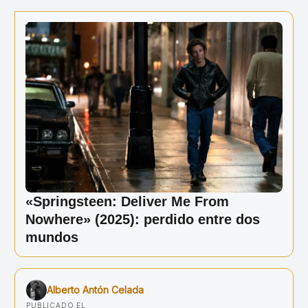
Ir
al
contenido
«Springsteen: Deliver Me From
Nowhere» (2025): perdido entre dos
mundos
Alberto Antón Celada
PUBLICADO EL