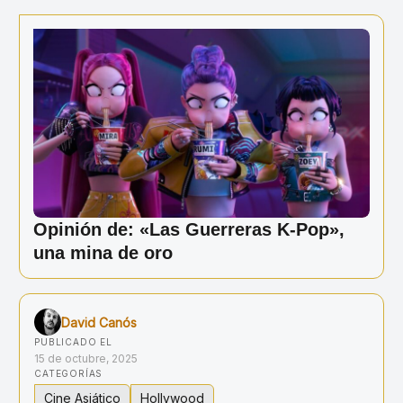
Ir
al
contenido
Opinión de: «Las Guerreras K-Pop»,
una mina de oro
David Canós
PUBLICADO EL
15 de octubre, 2025
CATEGORÍAS
Cine Asiático
Hollywood