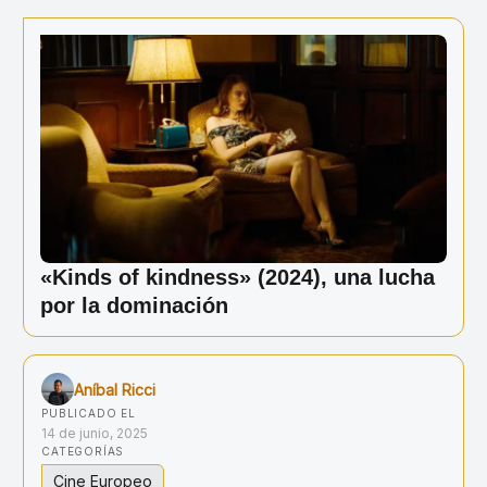
Ir
al
contenido
«Kinds of kindness» (2024), una lucha
por la dominación
Aníbal Ricci
PUBLICADO EL
14 de junio, 2025
CATEGORÍAS
Cine Europeo