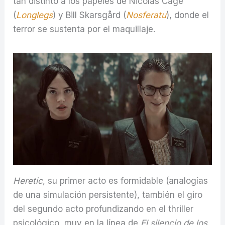
tan distinto a los papeles de Nicolas Cage
(
Longlegs
) y Bill Skarsgård (
Nosferatu
), donde el
terror se sustenta por el maquillaje.
Heretic
,
su primer acto es formidable (analogías
de una simulación persistente), también el giro
del segundo acto profundizando en el thriller
psicológico, muy en la línea de
El silencio de los