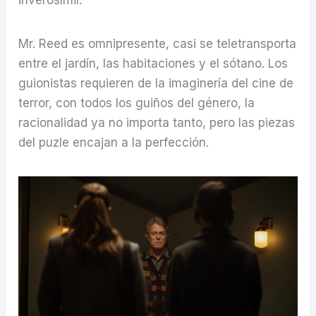
inverosímil.
Mr. Reed es omnipresente, casi se teletransporta
entre el jardín, las habitaciones y el sótano. Los
guionistas requieren de la imaginería del cine de
terror, con todos los guiños del género, la
racionalidad ya no importa tanto, pero las piezas
del puzle encajan a la perfección.