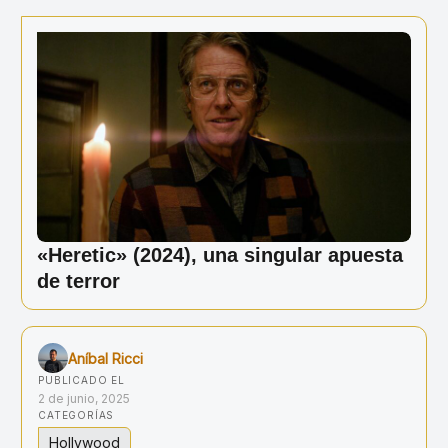
Ir
al
contenido
«Heretic» (2024), una singular apuesta
de terror
Aníbal Ricci
PUBLICADO EL
2 de junio, 2025
CATEGORÍAS
Hollywood