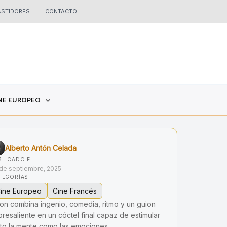
ASTIDORES
CONTACTO
NE EUROPEO
Alberto Antón Celada
BLICADO EL
de septiembre, 2025
TEGORÍAS
ine Europeo
Cine Francés
on combina ingenio, comedia, ritmo y un guion
resaliente en un cóctel final capaz de estimular
nto la mente como las emociones.