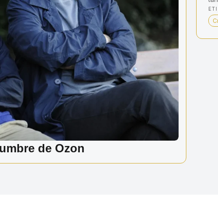
ET
C
 cumbre de Ozon