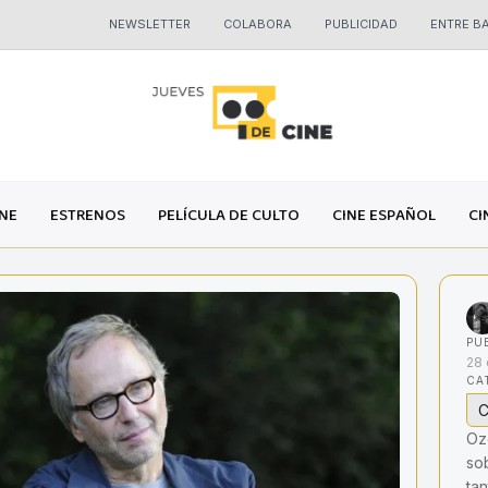
NEWSLETTER
COLABORA
PUBLICIDAD
ENTRE B
INE
ESTRENOS
PELÍCULA DE CULTO
CINE ESPAÑOL
CI
PU
28 
CA
C
Oz
sob
ta