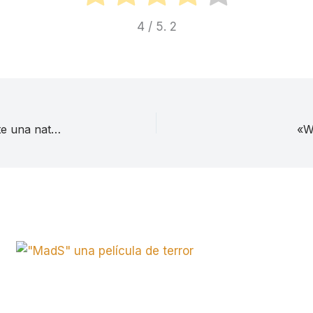
4
/ 5.
2
«Manchester frente al mar» (2016), tragedia ante una naturaleza inmutable
«W