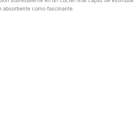
ion sobresaliente en un cóctel final capaz de estimula
an absorbente como fascinante.