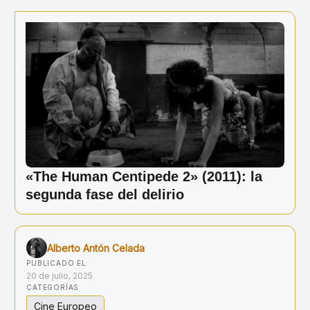
Ir
al
contenido
«The Human Centipede 2» (2011): la
segunda fase del delirio
Alberto Antón Celada
PUBLICADO EL
20 de julio, 2025
CATEGORÍAS
Cine Europeo