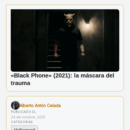
Ir
al
contenido
«Black Phone» (2021): la máscara del
trauma
Alberto Antón Celada
PUBLICADO EL
24 de octubre, 2025
CATEGORÍAS
Hollywood