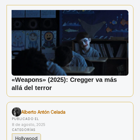
Ir
al
contenido
«Weapons» (2025): Cregger va más
allá del terror
Alberto Antón Celada
PUBLICADO EL
8 de agosto, 2025
CATEGORÍAS
Hollywood