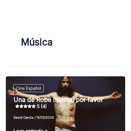
Ir
al
contenido
Música
Cine Español
Una de Robe Iniesta, por favor
5 (4)
David Canós
/
15/12/2025