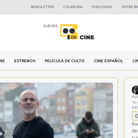
NEWSLETTER
COLABORA
PUBLICIDAD
ENTRE B
INE
ESTRENOS
PELÍCULA DE CULTO
CINE ESPAÑOL
CI
PU
16 
CA
C
Ron
de
sur