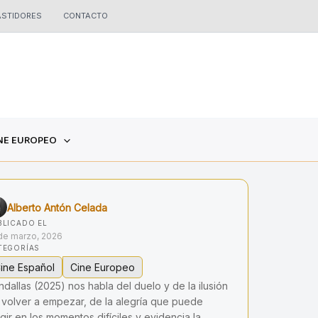
ASTIDORES
CONTACTO
NE EUROPEO
Alberto Antón Celada
BLICADO EL
de marzo, 2026
TEGORÍAS
ine Español
Cine Europeo
dallas (2025) nos habla del duelo y de la ilusión
 volver a empezar, de la alegría que puede
gir en los momentos difíciles y evidencia la