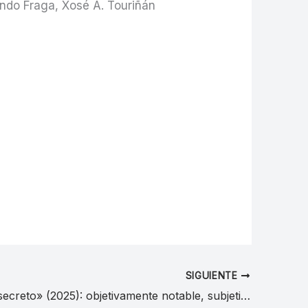
ando Fraga, Xosé A. Touriñán
SIGUIENTE
«El agente secreto» (2025): objetivamente notable, subjetivamente fría