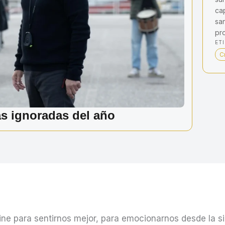
ca
sa
pr
ET
C
as ignoradas del año
e para sentirnos mejor, para emocionarnos desde la si