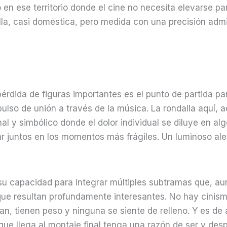
o en ese territorio donde el cine no necesita elevarse 
la, casi doméstica, pero medida con una precisión admi
pérdida de figuras importantes es el punto de partida par
lso de unión a través de la música. La rondalla aquí, 
 y simbólico donde el dolor individual se diluye en alg
 juntos en los momentos más frágiles. Un luminoso aleg
 su capacidad para integrar múltiples subtramas que, a
ue resultan profundamente interesantes. No hay cinismo
an, tienen peso y ninguna se siente de relleno. Y es de
ue llega al montaje final tenga una razón de ser y despi