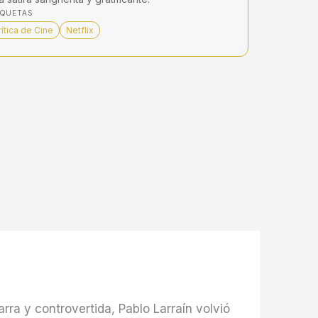
IQUETAS
rítica de Cine
Netflix
rra y controvertida, Pablo Larraín volvió