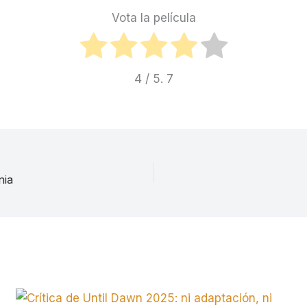
Vota la película
4
/ 5.
7
nia