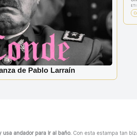
ET
C
nza de Pablo Larraín
 usa andador para ir al baño
. Con esta estampa tan biza