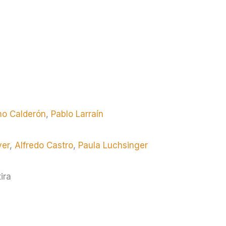
mo Calderón
,
Pablo Larraín
yer
,
Alfredo Castro
,
Paula Luchsinger
ira