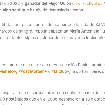
ar
en 2023 y
ganador del Mejor Guion
en el Festival de 
 algo senil que ha vivido demasiado tiempo
.
titutas por placer, antes de acabar con la vida de
Salv
charcos de sangre, robó la cabeza de
María Antonieta
, j
 claro, tantos siglos destripando a rojos y revolucionari
a constante en su carrera, en esta ocasión
Pablo Larraín 
Manero», «Post Mortem»
o
«El Club»
,
ni corto ni perezo
esperar, ese escarnio público con colmillos incluidos, 
.000 nostálgicos
que en el 2006 despidieron a su dictado