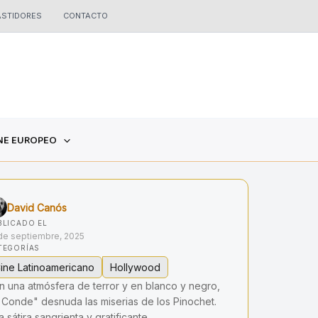
ASTIDORES
CONTACTO
NE EUROPEO
David Canós
BLICADO EL
de septiembre, 2025
TEGORÍAS
ine Latinoamericano
Hollywood
n una atmósfera de terror y en blanco y negro,
l Conde" desnuda las miserias de los Pinochet.
 sátira sangrienta y gratificante.