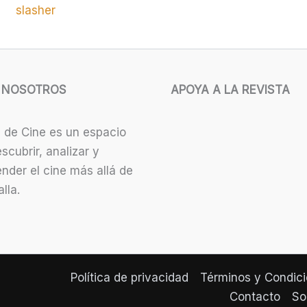
 NOSOTROS
APOYA A LA REVISTA
 de Cine es un espacio
scubrir, analizar y
nder el cine más allá de
lla.
Política de privacidad
Términos y Condic
Contacto
So