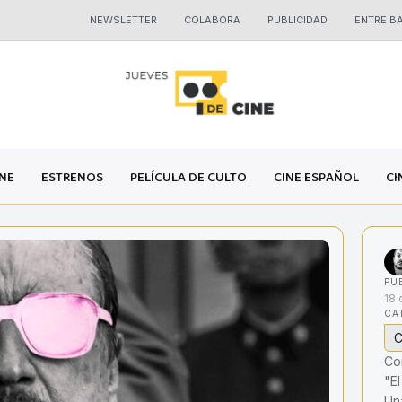
NEWSLETTER
COLABORA
PUBLICIDAD
ENTRE B
INE
ESTRENOS
PELÍCULA DE CULTO
CINE ESPAÑOL
CI
PU
18 
CA
C
Co
"E
Una