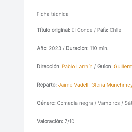
Ficha técnica
Título original
: El Conde /
País
: Chile
Año
: 2023 /
Duración
: 110 min.
Dirección
:
Pablo Larraín
/
Guion
:
Guiller
Reparto:
Jaime Vadell
,
Gloria Münchme
Género:
Comedia negra / Vampiros / Sát
Valoración:
7/10