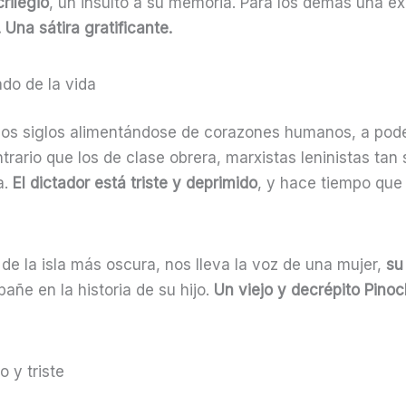
rilegio
, un insulto a su memoria. Para los demás una ex
 Una sátira gratificante.
do de la vida
s siglos alimentándose de corazones humanos, a poder 
ntrario que los de clase obrera, marxistas leninistas ta
a.
El dictador está triste y deprimido
, y hace tiempo que 
 de la isla más oscura, nos lleva la voz de una mujer,
su
añe en la historia de su hijo.
Un viejo y decrépito Pinoc