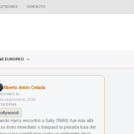
ASTIDORES
CONTACTO
NE EUROPEO
Alberto Antón Celada
BLICADO EL
de septiembre, 2025
TEGORÍAS
ollywood
ando Harry encontró a Sally (1989) fue más allá
 su éxito inmediato y traspasó la pesada losa del
empo para constituirse como un referente de la