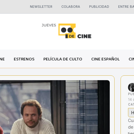
NEWSLETTER
COLABORA
PUBLICIDAD
ENTRE B
INE
ESTRENOS
PELÍCULA DE CULTO
CINE ESPAÑOL
CI
PU
14 
CA
H
Cu
de
ti