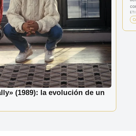
co
ET
C
ly» (1989): la evolución de un