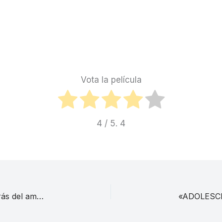
Vota la película
4
/ 5.
4
«La balada del café triste» (1991), la maldad detrás del amor