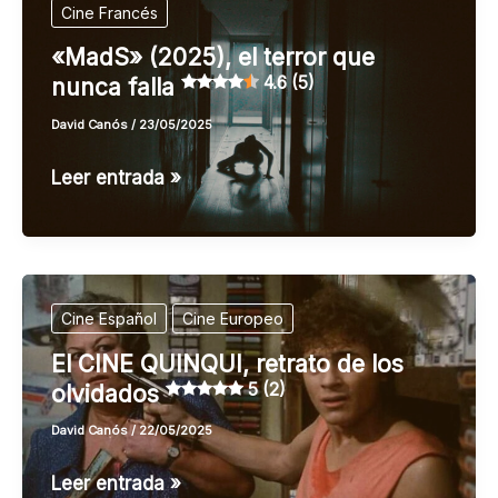
Cine Francés
«MadS» (2025), el terror que
4.6 (5)
nunca falla
David Canós
/
23/05/2025
«MadS»
Leer entrada »
(2025),
el
terror
que
Cine Español
Cine Europeo
nunca
El CINE QUINQUI, retrato de los
falla
5 (2)
olvidados
4.6 (5)
David Canós
/
22/05/2025
El
Leer entrada »