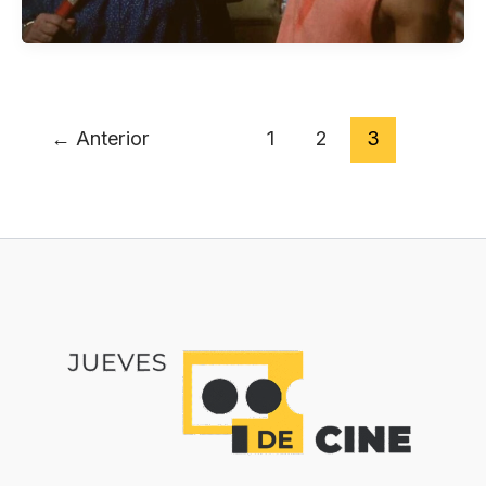
CINE
QUINQUI,
retrato
de
los
←
Anterior
1
2
3
olvidados
5 (2)